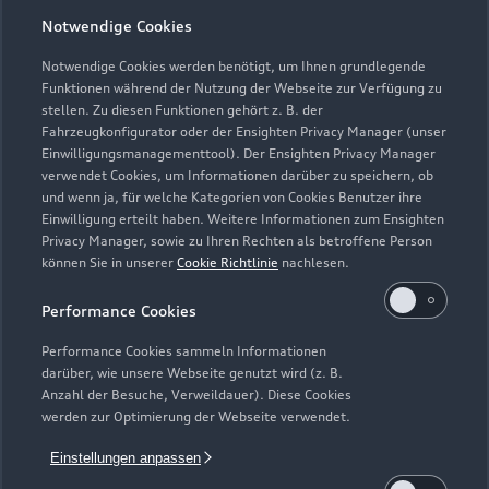
Notwendige Cookies
Notwendige Cookies werden benötigt, um Ihnen grundlegende
Zu den Rädern
Funktionen während der Nutzung der Webseite zur Verfügung zu
stellen. Zu diesen Funktionen gehört z. B. der
Fahrzeugkonfigurator oder der Ensighten Privacy Manager (unser
Einwilligungsmanagementtool). Der Ensighten Privacy Manager
Zurück nach oben
verwendet Cookies, um Informationen darüber zu speichern, ob
und wenn ja, für welche Kategorien von Cookies Benutzer ihre
Einwilligung erteilt haben. Weitere Informationen zum Ensighten
Modelle
Privacy Manager, sowie zu Ihren Rechten als betroffene Person
können Sie in unserer
Cookie Richtlinie
nachlesen.
Kaufen & leasen
Alle Modelle
Performance Cookies
Modelle vergleichen
Service & Zubehör
Performance Cookies sammeln Informationen
Neuwagensuche
darüber, wie unsere Webseite genutzt wird (z. B.
Elektromodelle
Anzahl der Besuche, Verweildauer). Diese Cookies
Gebrauchtwagensuche
Support
werden zur Optimierung der Webseite verwendet.
Saisonale Angebote
Plug-in-Hybride
Gebrauchtwagen
Einstellungen anpassen
Audi Services
Über Audi
Kundenservice
Finanzierung